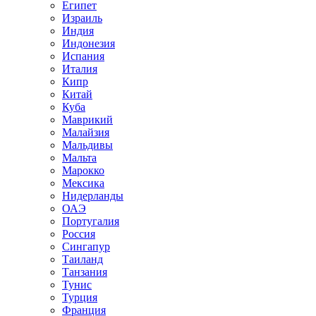
Египет
Израиль
Индия
Индонезия
Испания
Италия
Кипр
Китай
Куба
Маврикий
Малайзия
Мальдивы
Мальта
Марокко
Мексика
Нидерланды
ОАЭ
Португалия
Россия
Сингапур
Таиланд
Танзания
Тунис
Турция
Франция